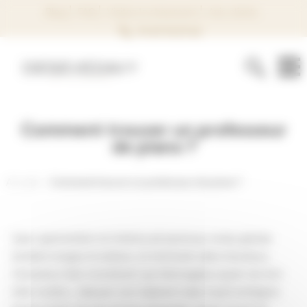
Panneau de gestion des cookies
Blog
FAQ
Visitez le showroom
Avis clients
02 40 74 37 44
Comment trouver un professeur
de piano ?
Accueil
Comment trouver un professeur de piano ?
haec spernentem et minima ad ascensus verae gloriae
tendere longos et arduos, ut memorat vates Ascraeus,
Censorius Cato monstravit. qui interrogatus quam ob rem
inter multos… statuam non haberet malo inquit ambigere