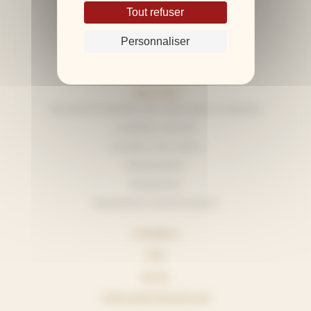
Nous découvrir
Tout refuser
L’équipe
Personnaliser
Nos accordeurs agréés
Les témoignages
SERVICES
Accord et entretien de votre piano à Nantes
Location concert
Location d’un piano
Restauration
Réparation
Réparations électroniques
CONSEILS
FAQ
BLOG
ANNUAIRE DES ÉCOLES