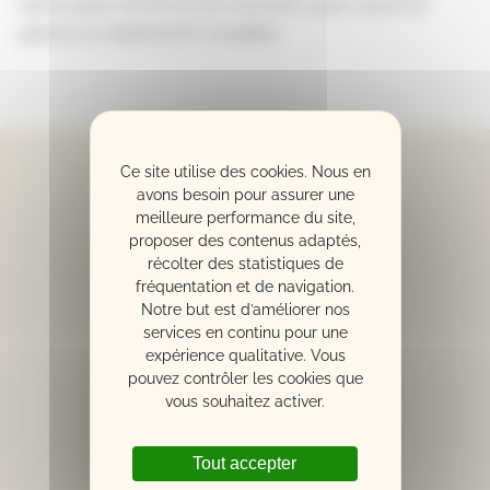
bonos quam ob rem id non meruerim, quam quod est
gravius cur inpetraverim mussitare.
Ce site utilise des cookies. Nous en
avons besoin pour assurer une
NOS MARQUES
meilleure performance du site,
YAMAHA
proposer des contenus adaptés,
BECHSTEIN
récolter des statistiques de
KAWAI
fréquentation et de navigation.
W. HOFFMANN
Notre but est d’améliorer nos
services en continu pour une
BOSENDORFER
expérience qualitative. Vous
PLEYEL
pouvez contrôler les cookies que
BLUTHNER
vous souhaitez activer.
SHIGERU KAWAI
Tout accepter
LA MAISON