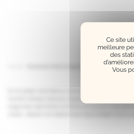
Ce site u
meilleure pe
des stat
d’améliore
Accueil
Quel piano choisir en appartement ?
Vous po
Ex his quidam aeternitati se commendari posse per statuas a
honeste recteque factorum, easque auro curant inbracteari,
exigua haec spernentem et minima ad ascensus verae gloriae
multos… statuam non haberet malo inquit ambigere bonos qu