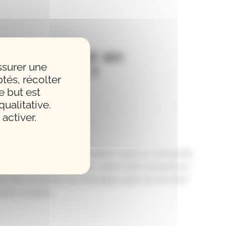
piano choisir en
ssurer une
partement ?
tés, récolter
e but est
ualitative.
activer.
s aereis sensu carentibus adepturi, quam ex conscientia
e regem superasset Antiochum. quam autem sit pulchrum
 Cato monstravit. qui interrogatus quam ob rem inter
erim mussitare.