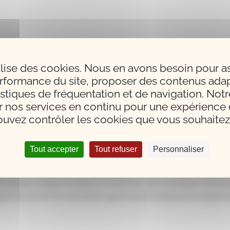
Quel 
tilise des cookies. Nous en avons besoin pour a
ap
rformance du site, proposer des contenus adap
istiques de fréquentation et de navigation. Notr
r nos services en continu pour une expérience q
uvez contrôler les cookies que vous souhaitez 
Tout accepter
Tout refuser
Personnaliser
estimantes eas ardenter adfectant quasi plus praemii de figmenti
 quod Acilio Glabrioni delatum est primo, cum consiliis armisqu
 tendere longos et arduos, ut memorat vates Ascraeus, Censorius
am ob rem id non meruerim, quam quod est gravius cur inpetrav