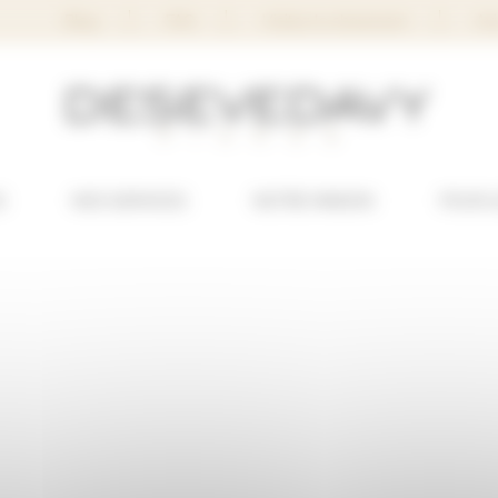
Blog
FAQ
Visitez le showroom
Avi
S
NOS SERVICES
NOTRE MAISON
POUR 