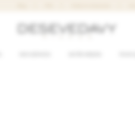
Blog
FAQ
Visitez le showroom
Avi
S
NOS SERVICES
NOTRE MAISON
POUR 