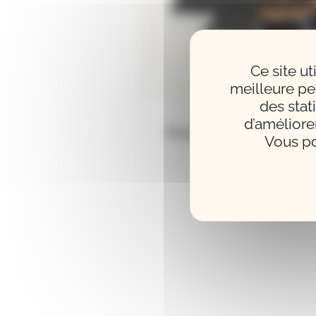
Ce site u
meilleure pe
des stat
d’améliore
Pianos acoustiques neuf
Vous po