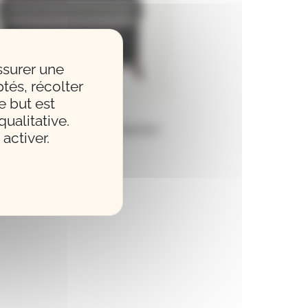
ssurer une
tés, récolter
e but est
ualitative.
nos numériques et claviers
activer.
électroniques