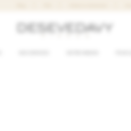
Blog
FAQ
Visitez le showroom
Avi
S
NOS SERVICES
NOTRE MAISON
POUR 