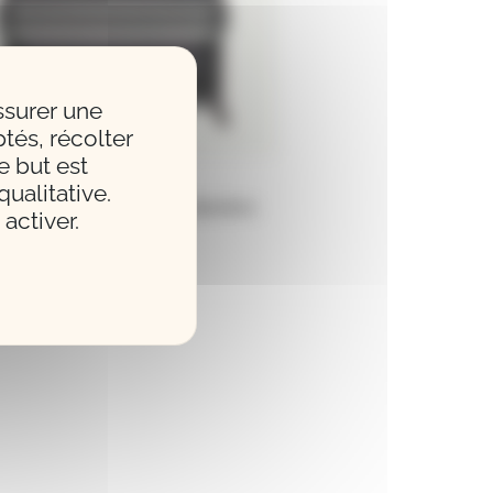
ssurer une
tés, récolter
e but est
ualitative.
nos numériques et claviers
activer.
électroniques