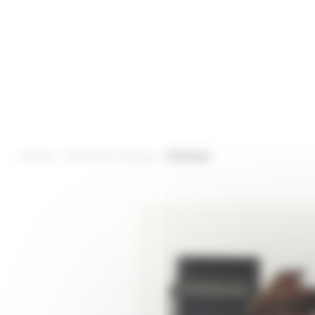
Accueil
Produit Par marque
G Blondel