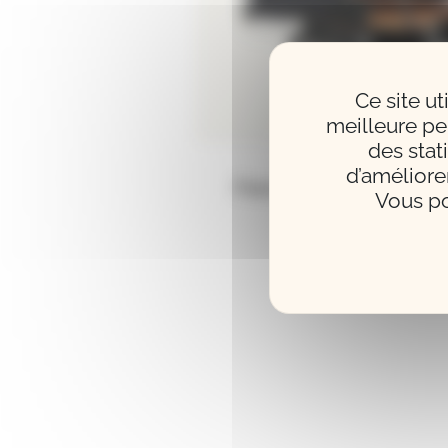
Ce site u
meilleure pe
des stat
d’améliore
Pianos acoustiques neuf
Vous po