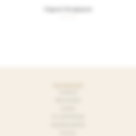
Orgues liturgiques
NOS MARQUES
YAMAHA
BECHSTEIN
KAWAI
W. HOFFMANN
BOSENDORFER
PLEYEL