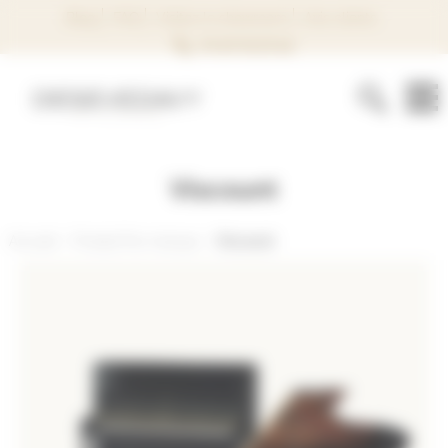
Panneau de gestion des cookies
Blog
FAQ
Visitez le showroom
Avis clients
02 40 74 37 44
Viscount
Accueil
Produit Par marque
Viscount