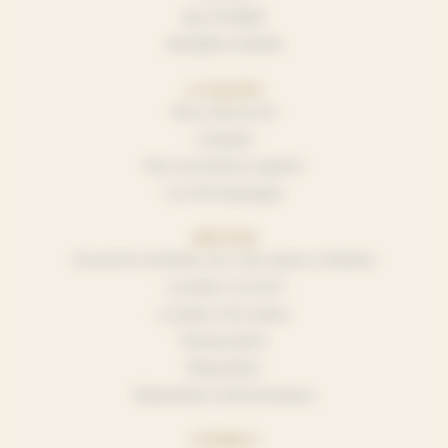
BLUTHNER
SHIGERU KAWAI
LA MAISON
Nous découvrir
L’équipe
Nos accordeurs agréés
Les témoignages
SERVICES
Accord et entretien de votre piano à Nantes
Location concert
Location d’un piano
Restauration
Réparation
Réparations électroniques
CONSEILS