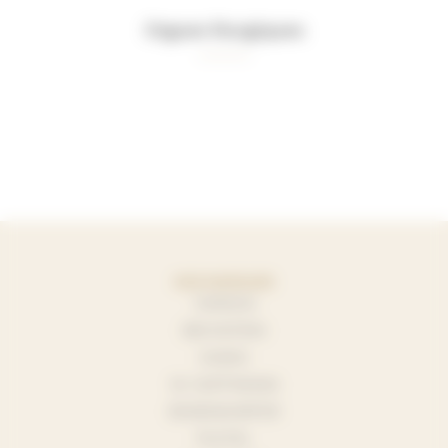
Orgues liturgiques
NOS MARQUES
YAMAHA
BECHSTEIN
KAWAI
W. HOFFMANN
BOSENDORFER
PLEYEL