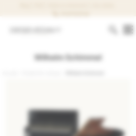
Panneau de gestion des cookies
Blog
FAQ
Visitez le showroom
Avis clients
02 40 74 37 44
Wilhelm Schimmel
Accueil
Produit Par marque
Wilhelm Schimmel