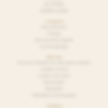
BLUTHNER
SHIGERU KAWAI
LA MAISON
Nous découvrir
L’équipe
Nos accordeurs agréés
Les témoignages
SERVICES
Accord et entretien de votre piano à Nantes
Location concert
Location d’un piano
Restauration
Réparation
Réparations électroniques
CONSEILS