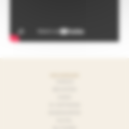
NOS MARQUES
YAMAHA
BECHSTEIN
KAWAI
W. HOFFMANN
BOSENDORFER
PLEYEL
BLUTHNER