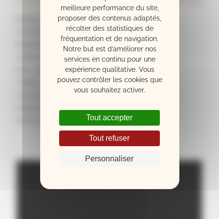
meilleure performance du site,
proposer des contenus adaptés,
Marque : CASIO
récolter des statistiques de
Port USB : Oui
fréquentation et de navigation.
Nombre de notes : 61 notes
Notre but est d’améliorer nos
Interface midi : Oui
services en continu pour une
Etat : Neuf
expérience qualitative. Vous
pouvez contrôler les cookies que
Finition : Noir mat
vous souhaitez activer.
Garantie : 3 ANS
Poids (kg) : 4.3
Tout accepter
Dimensions : 94,8 x 35,0 x 10,9 cm
Tout refuser
Personnaliser