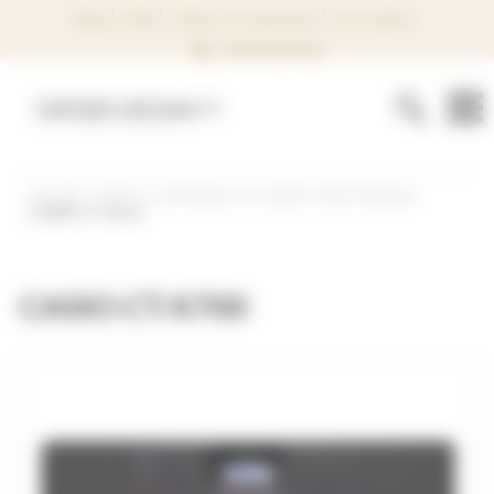
Panneau de gestion des cookies
Blog
FAQ
Visitez le showroom
Avis clients
02 40 74 37 44
Accueil
Pianos numériques et claviers électroniques
CASIO CT-X700
CASIO CT-X700