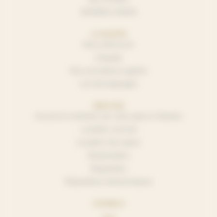
SHIGERU KAWAI
LA MAISON
Nous découvrir
L’équipe
Nos accordeurs agréés
Les témoignages
SERVICES
Accord et entretien de votre piano à Nantes
Location concert
Location d’un piano
Restauration
Réparation
Réparations électroniques
CONSEILS