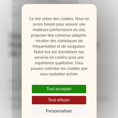
Banquette assortie offerte
Livraison gratuite (sauf difficulté)
Premier accord gratuit
Ce site utilise des cookies. Nous en
avons besoin pour assurer une
meilleure performance du site,
Des solutions de
proposer des contenus adaptés,
récolter des statistiques de
financement pour l'achat
fréquentation et de navigation.
de votre piano
Notre but est d’améliorer nos
services en continu pour une
expérience qualitative. Vous
pouvez contrôler les cookies que
vous souhaitez activer.
Nous proposons en magasin des solutions de
financement pour l'achat de votre piano.
Tout accepter
N'hésitez pas à nous appeler pour tout renseignement
Tout refuser
:
02 40 74 37 44
Personnaliser