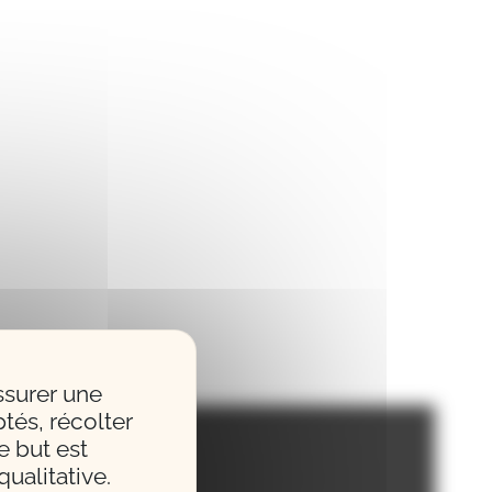
ssurer une
tés, récolter
e but est
ualitative.