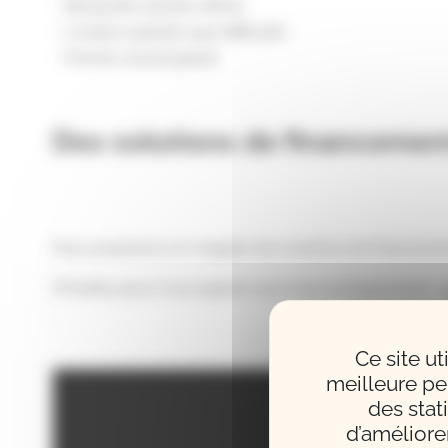
Banquette assortie offerte
Livraison gratuite (sauf difficulté)
Premier accord gratuit
Des solutions de financement
Nous proposons en magasin des solutions de financement
N'hésitez pas à nous appeler pour tout renseignement :
0
Ce site u
meilleure pe
des stat
d’améliore