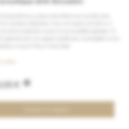
acoustique droit d’occasion
hang E118 est un piano droit offrant une sonorité riche,
r les musiciens débutants. Avec une hauteur de 118 cm, il
ne bonne projection sonore et une jouabilité agréable. Ce
 apprécié pour son rapport qualité-prix, sa durabilité, et son
ssique, ce qui en fait un choix idéal.
la vidéo
0,00
€
Essayer en magasin