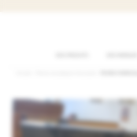
Panneau de gestion des cookies
NOS PRODUITS
NOS MARQUE
Accueil
Pianos acoustiques d’occasion
YOUNG CHANG E118