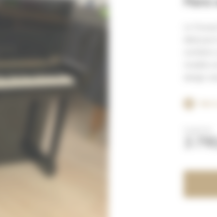
Piano 
Le Young C
idéal pou
combine u
modèle est
design cla
Voir 
À partir de
3 79