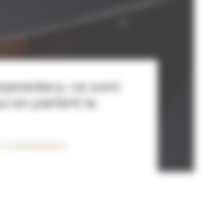
sevedavy, ce sont
ui en parlent le
es commentaires