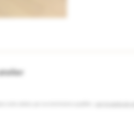
telier
s notre atelier, par nos techniciens qualifiés :
voir 50 points de c