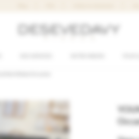
Blog
FAQ
Visitez le showroom
Avi
S
NOS SERVICES
NOTRE MAISON
POUR 
 Noir Brillant Occasion
YOUN
Occa