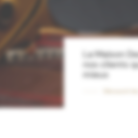
La Maison De
nos clients q
mieux
Découvrir l