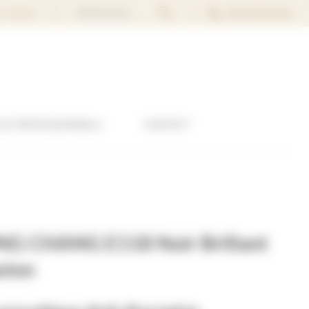
Rechercher...
02 40 74 37 44
s clients
LES PROFESSIONNELS
CONTACT
G CHANG E118 Noir Brillant
sion