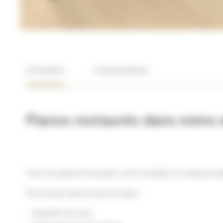
Description
Caractéristiques
Pianos restaurés dans notre a
Tous nos pianos d'occasion sont contrôlés et restaurés dan
Est compris dans le prix du piano :
Garantie de 5 ans