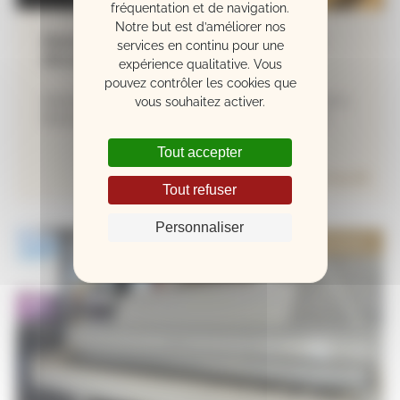
fréquentation et de navigation.
Notre but est d’améliorer nos
Steinway Model C : une rareté absolue à
services en continu pour une
découvrir à Nantes
expérience qualitative. Vous
pouvez contrôler les cookies que
Steinway Model C : une rareté absolue à découvrir à
vous souhaitez activer.
Nantes Certains noms traversent les époques et…
Tout accepter
20.04.26
Tout refuser
Personnaliser
Produits